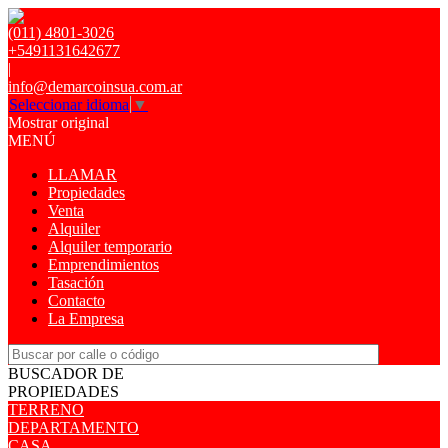
(011) 4801-3026
+5491131642677
|
info@demarcoinsua.com.ar
Seleccionar idioma
▼
Mostrar original
MENÚ
LLAMAR
Propiedades
Venta
Alquiler
Alquiler temporario
Emprendimientos
Tasación
Contacto
La Empresa
BUSCADOR DE
PROPIEDADES
TERRENO
DEPARTAMENTO
CASA