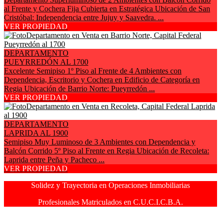
al Frente y Cochera Fija Cubierta en Estratégica Ubicación de San
Cristóbal: Independencia entre Jujuy y Saavedra. ...
VER PROPIEDAD
DEPARTAMENTO
PUEYRREDÓN AL 1700
Excelente Semipiso 1º Piso al Frente de 4 Ambientes con
Dependencia, Escritorio y Cochera en Edificio de Categoría en
Regia Ubicación de Barrio Norte: Pueyrredón ...
VER PROPIEDAD
DEPARTAMENTO
LAPRIDA AL 1900
Semipiso Muy Luminoso de 3 Ambientes con Dependencia y
Balcón Corrido 5º Piso al Frente en Regia Ubicación de Recoleta:
Laprida entre Peña y Pacheco ...
VER PROPIEDAD
Solidez y Trayectoria en Operaciones Inmobiliarias
Profesionales Matriculados en C.U.C.I.C.B.A.