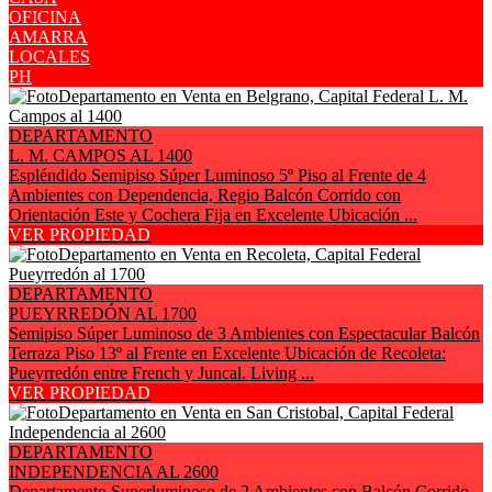
OFICINA
AMARRA
LOCALES
PH
DEPARTAMENTO
L. M. CAMPOS AL 1400
Espléndido Semipiso Súper Luminoso 5º Piso al Frente de 4
Ambientes con Dependencia, Regio Balcón Corrido con
Orientación Este y Cochera Fija en Excelente Ubicación ...
VER PROPIEDAD
DEPARTAMENTO
PUEYRREDÓN AL 1700
Semipiso Súper Luminoso de 3 Ambientes con Espectacular Balcón
Terraza Piso 13º al Frente en Excelente Ubicación de Recoleta:
Pueyrredón entre French y Juncal. Living ...
VER PROPIEDAD
DEPARTAMENTO
INDEPENDENCIA AL 2600
Departamento Superluminoso de 2 Ambientes con Balcón Corrido